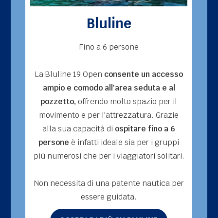
Bluline
Fino a 6 persone
La Bluline 19 Open
consente un accesso
I 
ampio e comodo all'area seduta e al
ma
pozzetto,
offrendo molto spazio per il
c
movimento e per l'attrezzatura. Grazie
alla sua capacità di
ospitare fino a 6
c
persone
è infatti ideale sia per i gruppi
e
più numerosi che per i viaggiatori solitari.
Non necessita di una patente nautica per
essere guidata.
N