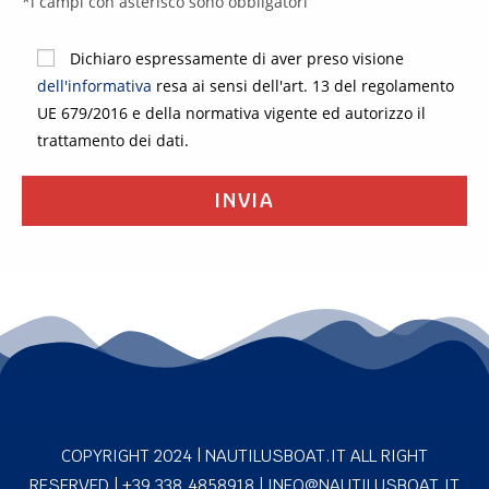
*i campi con asterisco sono obbligatori
S
i
Dichiaro espressamente di aver preso visione
p
dell'informativa
resa ai sensi dell'art. 13 del regolamento
r
UE 679/2016 e della normativa vigente ed autorizzo il
e
trattamento dei dati.
g
a
d
i
l
a
s
c
i
a
r
COPYRIGHT 2024 | NAUTILUSBOAT.IT ALL RIGHT
e
RESERVED |
+39 338.4858918
| INFO@NAUTILUSBOAT.IT